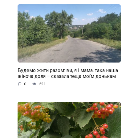
Будемо жити разом: ви, я і мама, така наша
жіноча доля – сказала теща моїм донькам
0
521