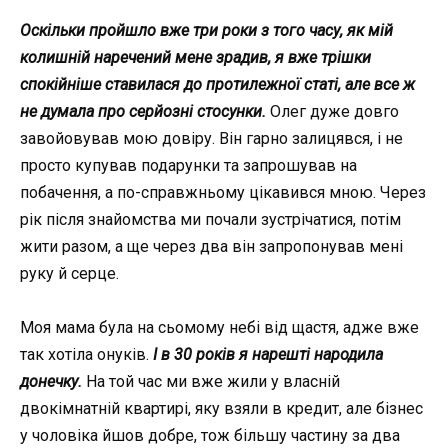
Оскільки пройшло вже три роки з того часу, як мій
колишній наречений мене зрадив, я вже трішки
спокійніше ставилася до протилежної статі, але все ж
не думала про серйозні стосунки.
Олег дуже довго
завойовував мою довіру. Він гарно залицявся, і не
просто купував подарунки та запрошував на
побачення, а по-справжньому цікавився мною. Через
рік після знайомства ми почали зустрічатися, потім
жити разом, а ще через два він запропонував мені
руку й серце.
Моя мама була на сьомому небі від щастя, адже вже
так хотіла онуків.
І в 30 років я нарешті народила
донечку.
На той час ми вже жили у власній
двокімнатній квартирі, яку взяли в кредит, але бізнес
у чоловіка йшов добре, тож більшу частину за два