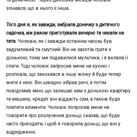
зізнався, що в нього є інша…
Того дня я, як завжди, забрала донечку з дитячого
садочка, ми разом приготували вечерю та чекали на
тата.
Чоловік, як і завжди останнім часом, був
задумливий та смутний. Він не захотів грати з
донькою, тому ми подивилися мультики, і я вклала її
спати. Тоді чоловік запросив мене на кухню і
розповів, що закохався в іншу жінку й буде тепер
жити з нею. Він швидко зібрав речі, а потім
повідомив мені, що залишає нам з донькою квартиру
та машину, кредит він віддасть сам, а також буде
платити аліменти. Чоловік попросив мене не
говорити про розлучення доньці, сказав, що буде
часто приїздити, і щоб я говорила доньці, що він у
відрядженні.