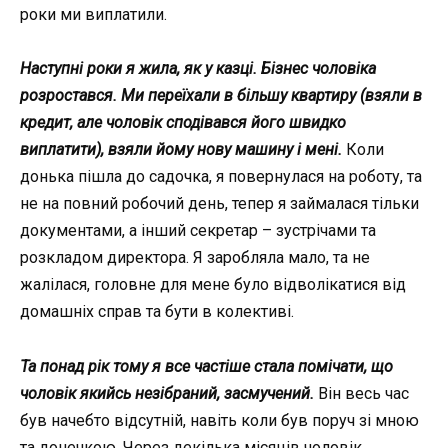
роки ми виплатили.
Наступні роки я жила, як у казці. Бізнес чоловіка
розростався. Ми переїхали в більшу квартиру (взяли в
кредит, але чоловік сподівався його швидко
виплатити), взяли йому нову машину і мені.
Коли
донька пішла до садочка, я повернулася на роботу, та
не на повний робочий день, тепер я займалася тільки
документами, а інший секретар – зустрічами та
розкладом директора. Я заробляла мало, та не
жалілася, головне для мене було відволікатися від
домашніх справ та бути в колективі.
Т
а
понад рік тому я все частіше стала помічати, що
чоловік якийсь незібраний, засмучений.
Він весь час
був начебто відсутній, навіть коли був поруч зі мною
та донечкою. Через декілька місяців чоловік