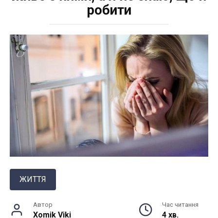
робити
ЖИТТЯ
Автор
Час читання
Xomik Viki
4 хв.