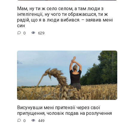
Мам, ну ти ж село селом, а там люди з
інтелігенції, ну чого ти ображаєшся, ти ж
радій, що я в люди вибився. – заявив мені
син
0
629
Висунувши мені притензії через свої
припущення, чоловік подав на розлучення
0
449