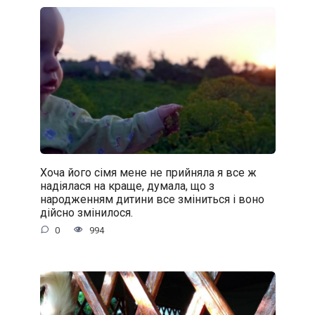
Хоча його сімя мене не прийняла я все ж
надіялася на краще, думала, що з
народженням дитини все зміниться і воно
дійсно змінилося.
0
994