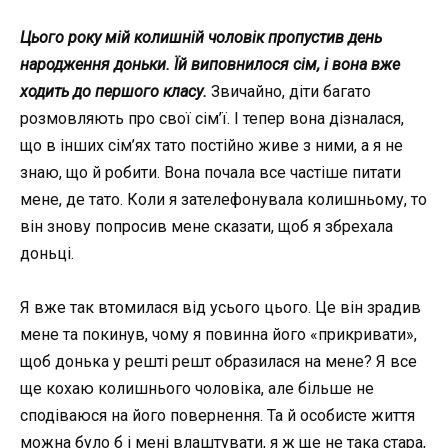
Цього року мій колишній чоловік пропустив день
народження доньки. Їй виповнилося сім, і вона вже
ходить до першого класу.
Звичайно, діти багато
розмовляють про свої сім’ї. І тепер вона дізналася,
що в інших сім’ях тато постійно живе з ними, а я не
знаю, що й робити. Вона почала все частіше питати
мене, де тато. Коли я зателефонувала колишньому, то
він знову попросив мене сказати, щоб я збрехала
доньці.
Я вже так втомилася від усього цього. Це він зрадив
мене та покинув, чому я повинна його «прикривати»,
щоб донька у решті решт образилася на мене? Я все
ще кохаю колишнього чоловіка, але більше не
сподіваюся на його повернення. Та й особисте життя
можна було б і мені влаштувати, я ж ще не така стара,