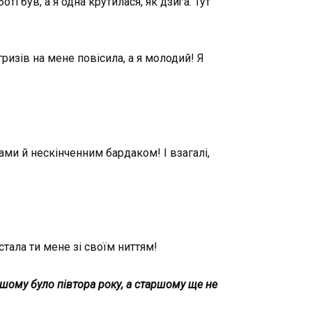
і був, а я одна крутилася, як дзиґа. Тут
ризів на мене повісила, а я молодий! Я
ами й нескінченним бардаком! І взагалі,
істала ти мене зі своїм ниттям!
шому було півтора року, а старшому ще не