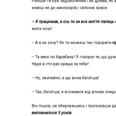
Раніше ти був задоволений і не думав, як ме
знаєш не до манікюрів і салонів краси.
– Я працював, а ось ти за все життя палець 
жити хочу!
– А я не хочу? Як ти можеш так говорити
п
– Та мені по барабану! Я говорю те, що ду
Надя в сто раз краща за тебе!
– Ну, звичайно, а ще вона багатша!
– Так, багатше, я втомився від вічних злидн
Він пішов, не обернувшись і грюкнувши д
виповнилося 5 років.