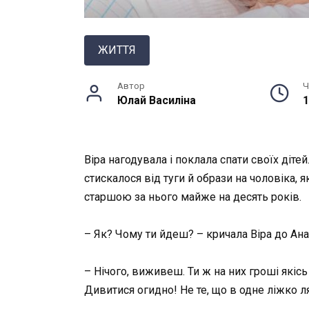
ЖИТТЯ
Автор
Ч
Юлай Василiна
1
Віра нагодувала і поклала спати своїх діте
стискалося від туги й образи на чоловіка, я
старшою за нього майже на десять років.
– Як? Чому ти йдеш? – кричала Віра до Ана
– Нічого, виживеш. Ти ж на них гроші якісь
Дивитися огидно! Не те, що в одне ліжко л