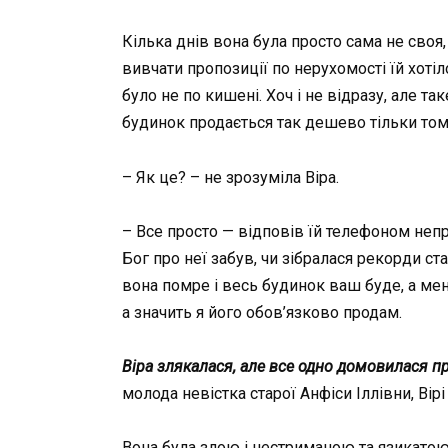
Кілька днів вона була просто сама не своя,
вивчати пропозиції по нерухомості їй хотіл
було не по кишені. Хоч і не відразу, але 
будинок продається так дешево тільки том
– Як це? – не зрозуміла Віра.
– Все просто — відповів їй телефоном непр
Бог про неї забув, чи зібралася рекорди ст
вона помре і весь будинок ваш буде, а мен
а значить я його обов’язково продам.
Віра злякалася, але все одно домовилася пр
молода невістка старої Анфіси Іллівни, Вірі
Вона була злою і нестриманою та язикатою,