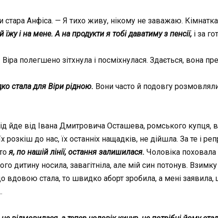
и стара Анфіса. — Я тихо живу, нікому не заважаю. Кімнатка
й їжу і на мене. А на продукти я тобі даватиму з пенсії,
і за го
— Віра полегшено зітхнула і посміхнулася. Здається, вона 
дко стала для Віри рідною.
Вони часто й подовгу розмовляли,
рід йде від Івана Дмитровича Осташева, ромського купця, 
х розкіш до нас, їх останніх нащадків, не дійшла. За те і репр
то
я, по нашій лінії, остання залишилася.
Чоловіка поховала 
його дитину носила, завагітніла, але мій син потонув. Взим
що вдовою стала, то швидко аборт зробила, а мені заявила,
…