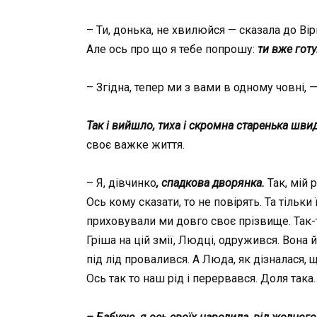
– Ти, донька, не хвилюйся — сказала до Вір
Але ось про що я тебе попрошу:
ти вже готу
– Згідна, тепер ми з вами в одному човні, 
Так і вийшло, тиха і скромна старенька шви
своє важке життя.
– Я, дівчинко
, спадкова дворянка.
Так, мій 
Ось кому сказати, то не повірять. Та тільки ї
приховували ми довго своє прізвище. Так-
Гріша на цій змії, Людці, одружився. Вона 
під лід провалився. А Люда, як дізналася, 
Ось так то наш рід і перервався. Доля така