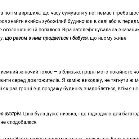
 а потім вирішила, що часу сумувати у неї немає і треба що
ося знайти якийсь зубожілий будиночок в селі або в передм
таке оголошення їй попалося. Віра зателефонувала за вказан
у,
що разом з ним продається і бабуся,
що ньому живе.
иємний жіночий голос — з близької рідні мого покійного чо
авити серед довгожителів. Я заміж виходжу, не тягнути ж мен
і як раз гроші від продажу будинку знадобляться, втім я н
о зустріч.
Ціна була дуже низька, і це підходило для багато
 не сподобалася.
 тому Віра з полегшенням зітхнула, коли угода була підпис