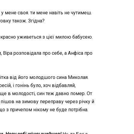
 у мене своя. ти мене навіть не чутимеш.
товку також. Згідна?
прекрасно уживеться з цієї милою бабусею.
 Віра розповідала про себе, а Анфіса про
вітка від його молодшого сина Миколая.
есій, і гонінь було, хоч відбавляй,
ще в молодості, син теж давно помер. От
ку пішов на зимову переправу через річку й
 що з причепом нікому не буде потрібна.