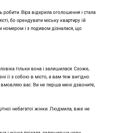
сь робити. Віра відкрила оголошення і стала
істі, бо орендувати міську квартиру їй
им номером і з подивом дізналася, що
ловіка тільки вона і залишилася. Схоже,
і її з собою в місто, а вам теж вигідно:
е вмовляю вас. Ви не перша мені дзвоните,
дітної небагатої жінки. Людмила, вже не
ана і жінка поїхала, залишивши нову