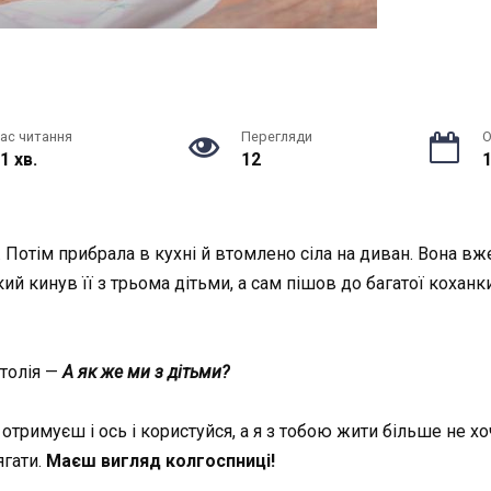
ас читання
Перегляди
О
1 хв.
12
1
й. Потім прибрала в кухні й втомлено сіла на диван. Вона вж
кий кинув її з трьома дітьми, а сам пішов до багатої коханки
толія —
А як же ми з дітьми?
 отримуєш і ось і користуйся, а я з тобою жити більше не х
ягати.
Маєш вигляд колгоспниці!