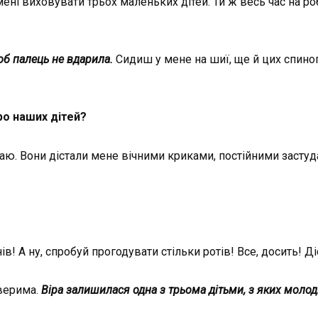
ні виховувати трьох маленьких дітей. Ти ж весь час на робот
об палець не вдарила.
Сидиш у мене на шиї, ще й цих спиног
ро наших дітей?
маю. Вони дістали мене вічними криками, постійними застуд
ів! А ну, спробуй прогодувати стільки ротів! Все, досить! Д
верима.
Віра залишилася одна з трьома дітьми, з яких молод