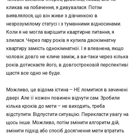
кликав на побачення, я дивувалася. Потім
виявлялося, що він живе з дівчинкою в
незрозумілому статусі і з туманними відносинами.
Коли я не могла вирішити квартирне питання, я
злилася. Через пару років я купила двокімнатну
квартиру замість однокімнатної. І я впевнена, якщо
чоловік довго не кличе заміж, а ви-таки через кілька
років дотискаєте його, в довгостроковій перспективі
щастя все одно не буде.
Можливо, це відома істина – НЕ ломитися в зачинені
двері. Але її кожен повинен відчути сам. Зробили
кілька кроків до мети – не виходить, треба
відступити. Відпустити ситуацію. Перекласти увагу на
щось інше. Можливо, потім змінити алгоритм дій,
змінити підхід або спосіб досягнення мети втратить