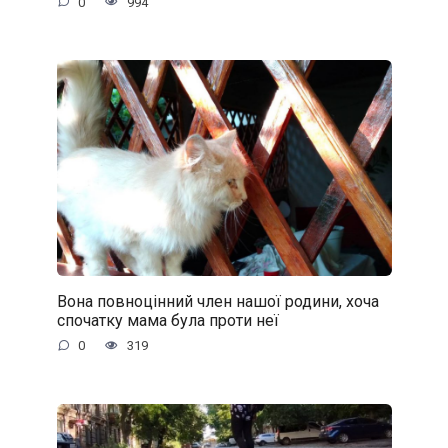
0
994
Вона повноцінний член нашої родини, хоча
спочатку мама була проти неї
0
319