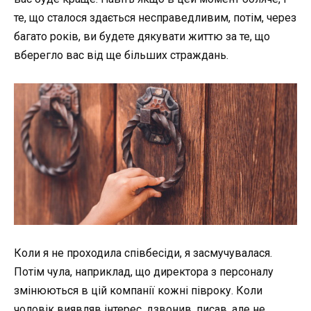
те, що сталося здається несправедливим, потім, через
багато років, ви будете дякувати життю за те, що
вберегло вас від ще більших страждань.
Коли я не проходила співбесіди, я засмучувалася.
Потім чула, наприклад, що директора з персоналу
змінюються в цій компанії кожні півроку. Коли
чоловік виявляв інтерес, дзвонив, писав, але не