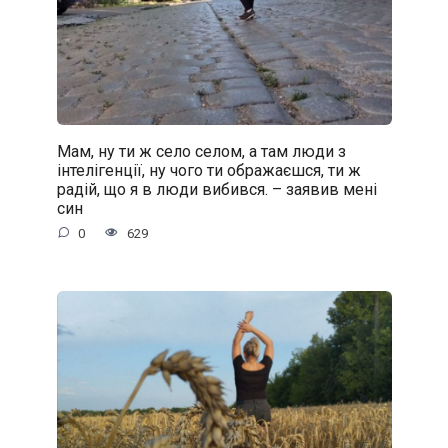
Мам, ну ти ж село селом, а там люди з
інтелігенції, ну чого ти ображаєшся, ти ж
радій, що я в люди вибився. – заявив мені
син
0
629