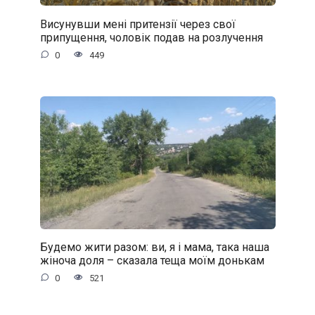
Висунувши мені притензії через свої
припущення, чоловік подав на розлучення
0
449
Будемо жити разом: ви, я і мама, така наша
жіноча доля – сказала теща моїм донькам
0
521