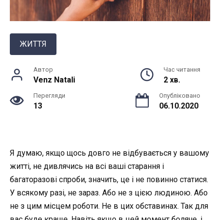
ЖИТТЯ
Автор
Час читання
Venz Natali
2 хв.
Перегляди
Опубліковано
13
06.10.2020
Я думаю, якщо щось довго не відбувається у вашому
житті, не дивлячись на всі ваші старання і
багаторазові спроби, значить, це і не повинно статися.
У всякому разі, не зараз. Або не з цією людиною. Або
не з цим місцем роботи. Не в цих обставинах. Так для
вас буде краще. Навіть якщо в цей момент боляче, і