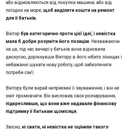
або відмовляються від покупки машини, або від
поїздки на море,
щоб виділити кошти на ремонт
для її батьків.
Віктор
був категорично проти цієї ідеї, і невістка
мала б добре розуміти його позицію
. Незважаючи
на це, під час вечері у батьків вона відновила
дискусію, дорікнувши Віктору в його нібито лінощах і
небажанні шукати нову роботу, щоб забезпечити
потреби сім’ї.
Віктору були вкрай неприємні її зауваження, і він не
зміг промовчати. Він висловив своє розчарування,
підкресливши, що вони вже надавали фінансову
підтримку її батькам щомісяця.
Звісно,
ні свати, ні невістка не оцінили такого