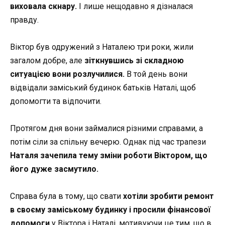
виховала скнару.
І лише нещодавно я дізналася
правду.
Віктор був одружений з Наталею три роки, жили
загалом добре, але
зіткнувшись зі складною
ситуацією вони розлучилися.
В той день вони
відвідали заміський будинок батьків Наталі, щоб
допомогти та відпочити.
Протягом дня вони займалися різними справами, а
потім сіли за спільну вечерю. Однак під час трапези
Наталя зачепила тему зміни роботи Віктором, що
його дуже засмутило.
Справа була в тому, що свати
хотіли зробити ремонт
в своєму заміському будинку і просили фінансової
допомоги
у Віктора і Наталі, мотивуючи це тим, що в