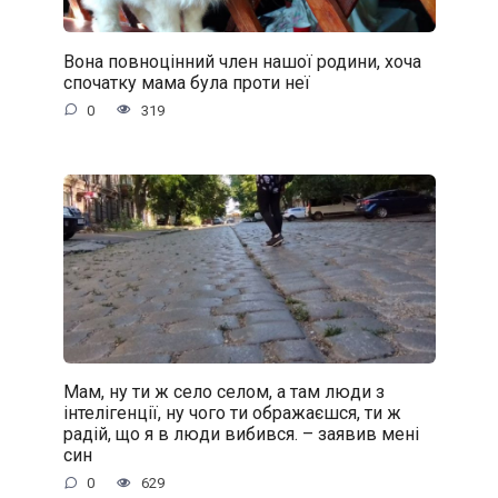
Вона повноцінний член нашої родини, хоча
спочатку мама була проти неї
0
319
Мам, ну ти ж село селом, а там люди з
інтелігенції, ну чого ти ображаєшся, ти ж
радій, що я в люди вибився. – заявив мені
син
0
629