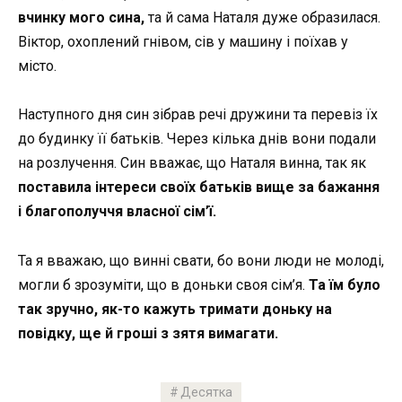
вчинку мого сина,
та й сама Наталя дуже образилася.
Віктор, охоплений гнівом, сів у машину і поїхав у
місто.
Наступного дня син зібрав речі дружини та перевіз їх
до будинку її батьків. Через кілька днів вони подали
на розлучення. Син вважає, що Наталя винна, так як
поставила інтереси своїх батьків вище за бажання
і благополуччя власної сім’ї.
Та я вважаю, що винні свати, бо вони люди не молоді,
могли б зрозуміти, що в доньки своя сім’я.
Та їм було
так зручно, як-то кажуть тримати доньку на
повідку, ще й гроші з зятя вимагати.
Десятка