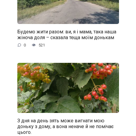
Будемо жити разом: ви, я і мама, така наша
жіноча доля – сказала теща моїм донькам
0
521
З дня на день зять може вигнати мою
доньку з дому, а вона неначе й не помічає
цього.