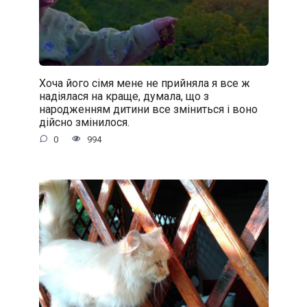
Хоча його сімя мене не прийняла я все ж
надіялася на краще, думала, що з
народженням дитини все зміниться і воно
дійсно змінилося.
0
994