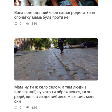
Вона повноцінний член нашої родини, хоча
спочатку мама була проти неї
0
319
Мам, ну ти ж село селом, а там люди з
інтелігенції, ну чого ти ображаєшся, ти ж
радій, що я в люди вибився. – заявив мені
син
0
629