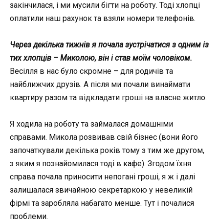
закінчилася, і ми мусили бігти на роботу. Тоді хлопці
оплатили наш рахунок та взяли номери телефонів.
Через декілька тижнів я почала зустрічатися з одним із
тих хлопців – Миколою, він і став моїм чоловіком.
Весілля в нас було скромне – для родичів та
найближчих друзів. А після ми почали винаймати
квартиру разом та відкладати гроші на власне житло.
Я ходила на роботу та займалася домашніми
справами. Микола розвивав свій бізнес (вони його
започаткували декілька років тому з тим же другом,
з яким я познайомилася тоді в кафе). Згодом їхня
справа почала приносити непогані гроші, я ж і далі
залишалася звичайною секретаркою у невеликій
фірмі та заробляла набагато менше. Тут і почалися
проблеми.