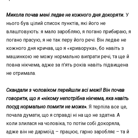
Микола почав мені ледве не кожного дня докоряти.
У
нього був цілий список пунктів, які його не
влаштовують: я мало заробляю, я погано прибираю, я
погано прасую, я не так перу його речі. Він ледве не
кожного дня кричав, що я «криворука», бо навіть з
машинкою не можу нормально випрати речі, та ще й
повна нікчема, адже за п’ять років навіть підвищена
не отримала.
Скандали з чоловіком перейшли всі межі! Він почав
говорити, що я «нікому непотрібна нікчема, яка навіть
посуд нормально помити не може».
Я терпіла все це,
почала думати, що я справді ні на що не здатна. А
коли злилася на чоловіка, то потім собі докоряла,
адже він не дармоїд – працює, гарно заробляє – та й