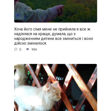
Хоча його сімя мене не прийняла я все ж
надіялася на краще, думала, що з
народженням дитини все зміниться і воно
дійсно змінилося.
0
994