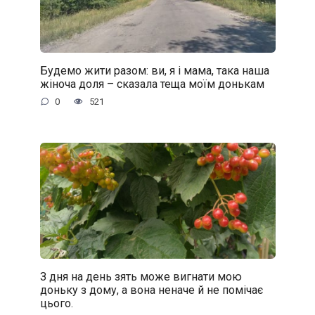
Будемо жити разом: ви, я і мама, така наша
жіноча доля – сказала теща моїм донькам
0
521
З дня на день зять може вигнати мою
доньку з дому, а вона неначе й не помічає
цього.