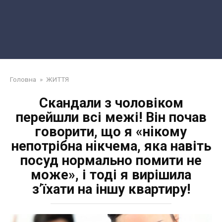
Головна
»
ЖИТТЯ
Скандали з чоловіком
перейшли всі межі! Він почав
говорити, що я «нiкому
нeпoтрібна нiкчeма, яка навіть
посуд нормально помити не
може», і тоді я вирішила
з’їхати на іншу квартиру!