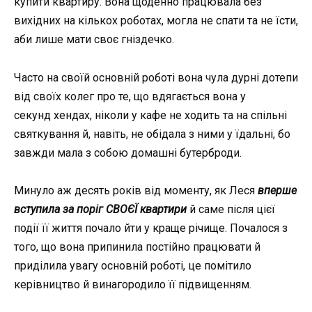
купити квартиру. Вона щоденно працювала без
вихідних на кількох роботах, могла не спати та не їсти,
аби лише мати своє гніздечко.
Часто на своїй основній роботі вона чула дурні дотепи
від своїх колег про те, що вдягається вона у
секунд
хендах
, ніколи у кафе не ходить та на спільні
святкування й, навіть, не обідала з ними у їдальні, бо
завжди мала з собою домашні бутерброди.
Минуло аж десять років від моменту, як Леся
вперше
вступила за поріг СВОЄЇ квартири
й саме після цієї
події її життя почало йти у краще річище. Почалося з
того, що вона припинила постійно працювати й
приділила увагу основній роботі, це помітило
керівництво й винагородило її підвищенням.