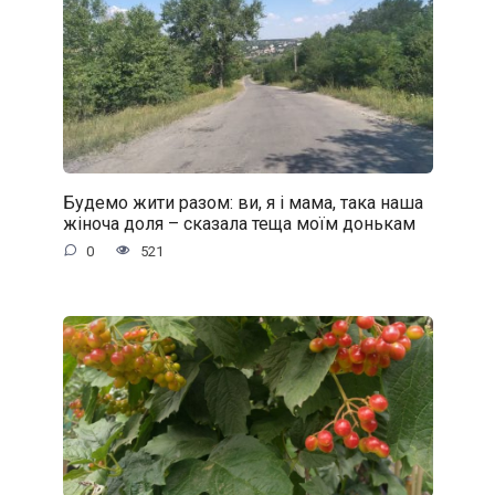
Будемо жити разом: ви, я і мама, така наша
жіноча доля – сказала теща моїм донькам
0
521