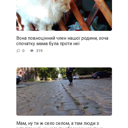
Вона повноцінний член нашої родини, хоча
спочатку мама була проти неї
0
319
Мам, ну ти ж село селом, а там люди з