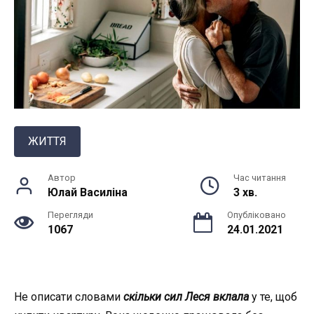
ЖИТТЯ
Автор
Час читання
Юлай Василiна
3 хв.
Перегляди
Опубліковано
1067
24.01.2021
Не описати словами
скільки сил Леся вклала
у те, щоб