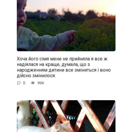
Хоча його сімя мене не прийняла я все ж
надіялася на краще, думала, що з
народженням дитини все зміниться і воно
дійсно змінилося.
0
994