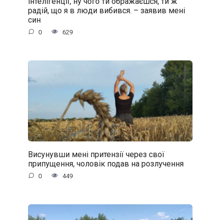
інтелігенції, ну чого ти ображаєшся, ти ж
радій, що я в люди вибився. – заявив мені
син
0
629
Висунувши мені притензії через свої
припущення, чоловік подав на розлучення
0
449