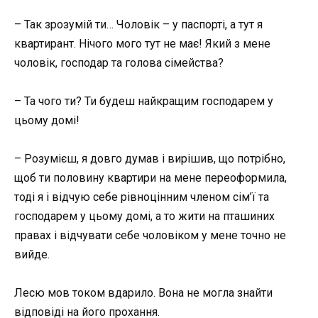
– Так зрозумій ти… Чоловік – у паспорті, а тут я
квартирант. Нічого мого тут не має! Який з мене
чоловік, господар та голова сімейства?
– Та чого ти? Ти будеш найкращим господарем у
цьому домі!
– Розумієш, я довго думав і вирішив, що потрібно,
щоб ти половину квартири на мене переоформила,
тоді я і відчую себе рівноцінним членом сім’ї та
господарем у цьому домі, а то жити на пташиних
правах і відчувати себе чоловіком у мене точно не
вийде.
Лесю мов током вдарило. Вона не могла знайти
відповіді на його прохання.