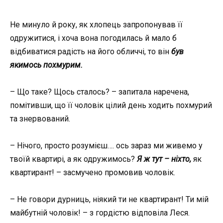
Не минуло й року, як хлопець запропонував її
одружитися, і хоча вона погодилась й мало б
відбиватися радість на його обличчі, то він
був
якимось похмурим.
– Що таке? Щось сталось? – запитала наречена,
помітивши, що її чоловік цілий день ходить похмурий
та знервований.
– Нічого, просто розумієш…. ось зараз ми живемо у
твоїй квартирі, а як одружимось?
Я ж тут – ніхто,
як
квартирант! – засмучено промовив чоловік.
– Не говори дурниць, ніякий ти не квартирант! Ти мій
майбутній чоловік! – з гордістю відповіла Леся.