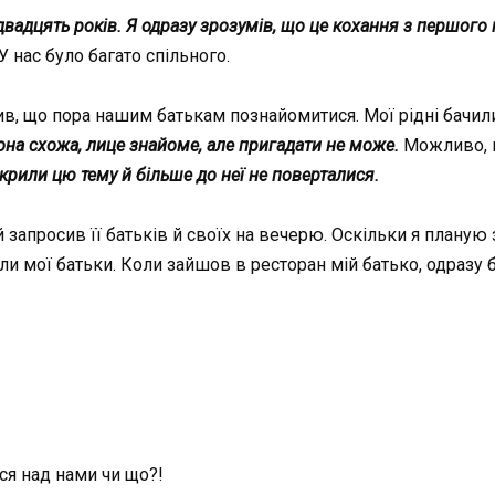
вадцять років. Я одразу зрозумів, що це кохання з першого 
 У нас було багато спільного.
ішив, що пора нашим батькам познайомитися. Мої рідні бач
она схожа, лице знайоме, але пригадати не може.
Можливо, ц
крили цю тему й більше до неї не поверталися.
й запросив її батьків й своїх на вечерю. Оскільки я план
ли мої батьки. Коли зайшов в ресторан мій батько, одразу
ся над нами чи що?!