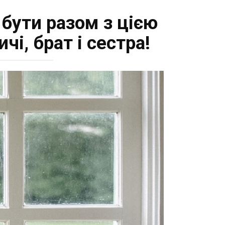
 бути разом з цією
і, брат і сестра!