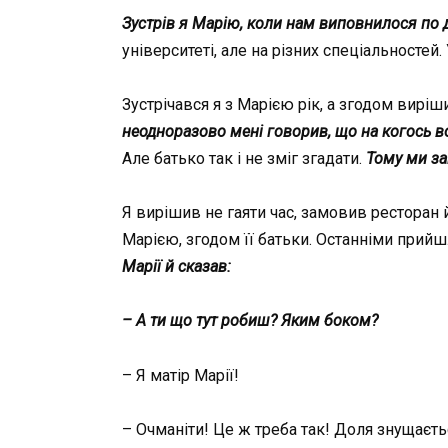
Зустрів я Марію, коли нам виповнилося по д
університеті, але на різних спеціальностей.
Зустрічався я з Марією рік, а згодом вир
неодноразово мені говорив, що на когось в
Але батько так і не зміг згадати.
Тому ми за
Я вирішив не гаяти час, замовив ресторан 
Марією, згодом її батьки. Останніми прийш
Марії й сказав:
– А ти що тут робиш? Яким боком?
– Я матір Марії!
– Очманіти! Це ж треба так! Доля знущаєть