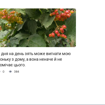
 дня на день зять може вигнати мою
оньку з дому, а вона неначе й не
омічає цього.
0
384