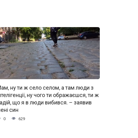
ам, ну ти ж село селом, а там люди з
нтелігенції, ну чого ти ображаєшся, ти ж
адій, що я в люди вибився. – заявив
ені син
0
629