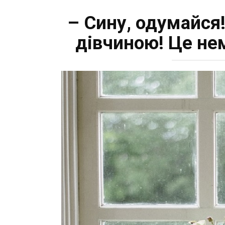
– Сину, одумайся!
дівчиною! Це нем