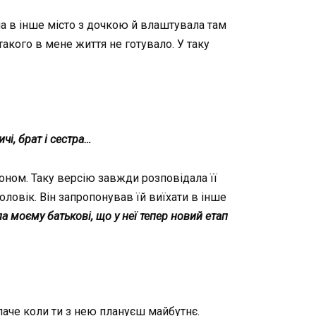
а в інше місто з дочкою й влаштувала там
такого в мене життя не готувало. У таку
і, брат і сестра…
доном. Таку версію завжди розповідала її
оловік. Він запропонував їй виїхати в інше
а моєму батькові, що у неї тепер новий етап
 паче коли ти з нею плануєш майбутнє.