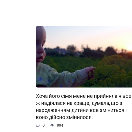
Хоча його сімя мене не прийняла я все
ж надіялася на краще, думала, що з
народженням дитини все зміниться і
воно дійсно змінилося.
0
994