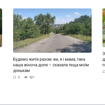
З
д
Будемо жити разом: ви, я і мама, така
п
наша жіноча доля – сказала теща моїм
донькам
0
521