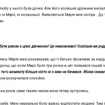
любу у нього була дочка. Але його колишня дружина виїхал
 ні Марії, ні колишньої. Виявляється Марія моя сестра… До 
мі.
 бути разом з цією дівчиною! Це неможливо! Оскільки ви родич
олись Марія мені розказував, що її батько проживає за кор
дочці, що коли Марії було три рочки в неї появився інший ч
 того моменту більше ніхто ні з ким не бачився. Жінка сказал
они розлучилися спокійно.
ки років саме таким чином вони тепер зустрілись.
 до себе. Мені нереально було важко відпустити людину. Тим