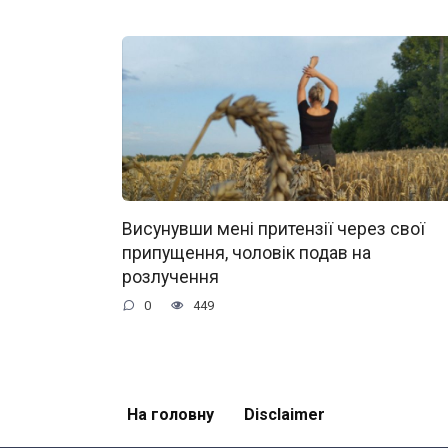
Висунувши мені притензії через свої
припущення, чоловік подав на
розлучення
0
449
На головну
Disclaimer