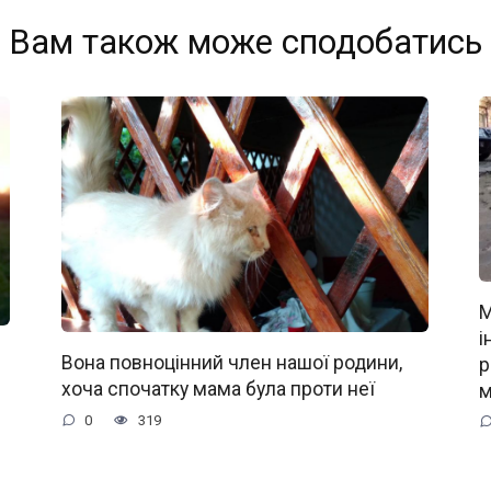
Вам також може сподобатись
М
і
Вона повноцінний член нашої родини,
р
хоча спочатку мама була проти неї
м
0
319