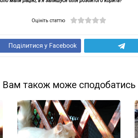
оло мали рацію, а я залишуся біля розбитого корита?
Оцініть статтю
Поділитися у Facebook
Вам також може сподобатись