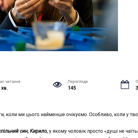
ас читання
Перегляди
О
 хв.
145
3
и, коли ми цього найменше очікуємо. Особливо, коли у тво
спільний син, Кирило,
у якому чоловік просто «душі не чаїт