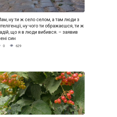
ам, ну ти ж село селом, а там люди з
нтелігенції, ну чого ти ображаєшся, ти ж
адій, що я в люди вибився. – заявив
ені син
0
629