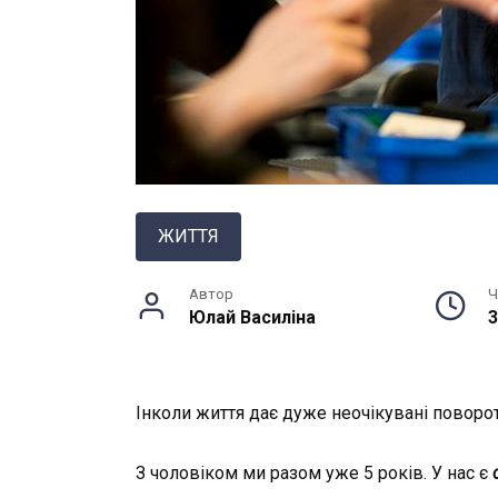
ЖИТТЯ
Автор
Ч
Юлай Василiна
3
Інколи життя дає дуже неочікувані поворот
З чоловіком ми разом уже 5 років. У нас є