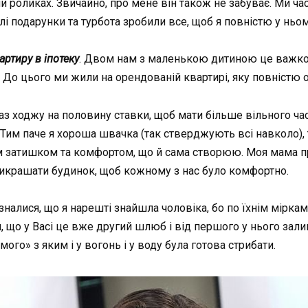
чи роликах. Звичайно, про мене він також не забуває. Ми ч
илі подарунки та турбота зробили все, щоб я повністю у ньо
артиру в іпотеку
. Двом нам з маленькою дитиною це важко т
 До цього ми жили на орендованій квартирі, яку повністю о
аз ходжу на половину ставки, щоб мати більше вільного часу
і. Тим паче я хороша швачка (так стверджують всі навколо
м затишком та комфортом, що й сама створюю. Моя мама п
рикрашати будинок, щоб кожному з нас було комфортно.
налися, що я нарешті знайшла чоловіка, бо по їхнім міркам 
я, що у Васі це вже другий шлюб і від першого у нього зали
мого» з яким і у вогонь і у воду була готова стрибати.