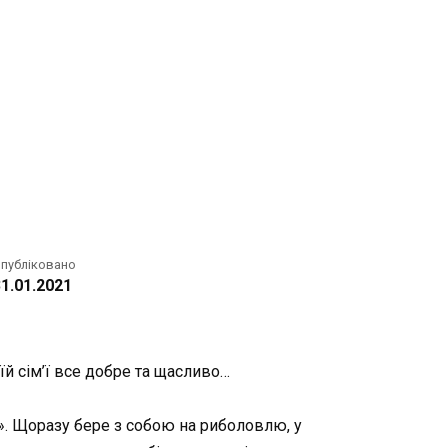
публіковано
1.01.2021
їй сім’ї все добре та щасливо…
ь». Щоразу бере з собою на риболовлю, у