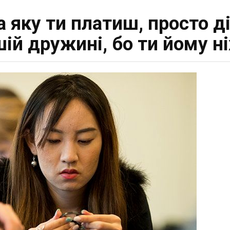
за яку ти платиш, просто д
ій дружині, бо ти йому ні