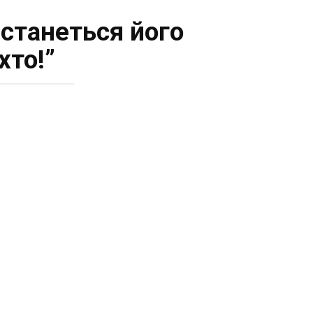
істанеться його
хто!”