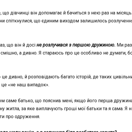
 що дівчинці він допомагає й бачиться з нею раз на місяць.
они спіткнулися, що єдиним виходом залишилось розлучення
з, що він й досі
не розлучився з першою дружиною.
Ми раз
смішно, а дивно. Я стараюсь про це особливо не думати, бо 
це дивно, й розповідають багато історій, де таких цивіл
о це «не наш випадок».
м саме батько, що пояснив мені, якщо його перша дружина
 житла, за яке виплачують гроші мої батьки та я сама. Я н
ти про одруження.