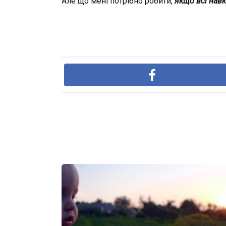
Але що мені потрібно робити,
якщо всі навк