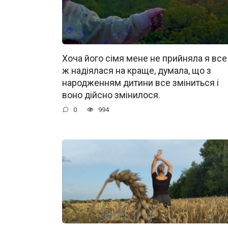
Хоча його сімя мене не прийняла я все
ж надіялася на краще, думала, що з
народженням дитини все зміниться і
воно дійсно змінилося.
0
994