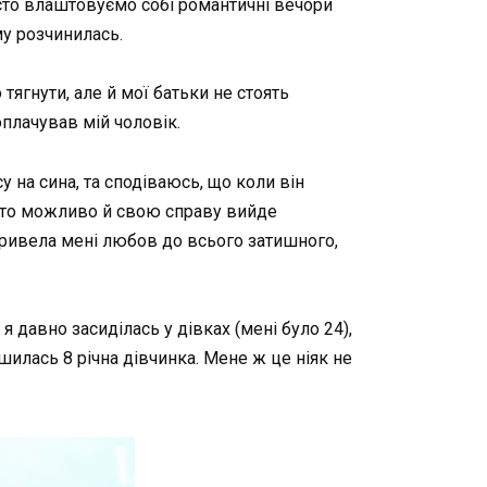
асто влаштовуємо собі романтичні вечори
му розчинилась.
ягнути, але й мої батьки не стоять
плачував мій чоловік.
 на сина, та сподіваюсь, що коли він
), то можливо й свою справу вийде
ривела мені любов до всього затишного,
я давно засиділась у дівках (мені було 24),
шилась 8 річна дівчинка. Мене ж це ніяк не