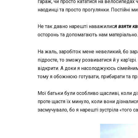
гараж, чи просто кататися на велосипедах 
наодинці та просто прогулянки. Постійні м
Не так давно нарешті наважилис
я взяти кв
осторонь та допомагають нам матеріально.
На жаль, заробіток мене невеликий, бо зар
підросте, то зможу розвиватися й у кар’єр
відкрити. А доки я насолоджуюсь сімейни
тому я обожнюю готувати, прибирати та п
Мої батьки були особливо щасливі, коли діз
проте щастя їх минуло, коли вони дізналис
засмучувало, бо я нарешті зустріла «того са