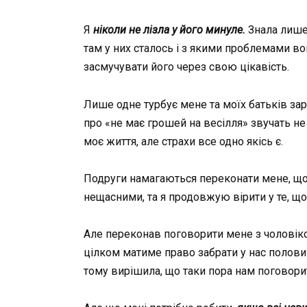
Я
ніколи не лізла у його минуле.
Знала лише,
там у них сталось і з якими проблемами в
засмучувати його через свою цікавість.
Лише одне турбує мене та моїх батьків зара
про «не має грошей на весілля» звучать не 
моє життя, але страхи все одно якісь є.
Подруги намагаються переконати мене, що 
нещасними, та я продовжую вірити у те, щ
Але переконав поговорити мене з чоловіко
цілком матиме право забрати у нас половину
тому вирішила, що таки пора нам поговори