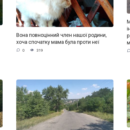
М
і
Вона повноцінний член нашої родини,
р
хоча спочатку мама була проти неї
м
0
319