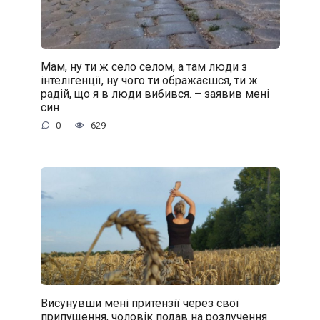
Мам, ну ти ж село селом, а там люди з
інтелігенції, ну чого ти ображаєшся, ти ж
радій, що я в люди вибився. – заявив мені
син
0
629
Висунувши мені притензії через свої
припущення, чоловік подав на розлучення