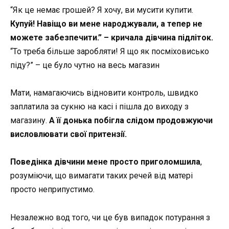
“Як це немає грошей? Я хочу, ви мусити купити.
Купуй! Навіщо ви мене народжували, а тепер не
можете забезпечити.” – кричала дівчина підліток.
“То треба більше заробляти! Я що як посміховисько
піду?” – це було чутно на весь магазин
Мати, намагаючись відновити контроль, швидко
заплатила за сукню на касі і пішла до виходу з
магазину.
А її донька побігла слідом продовжуючи
висловлювати свої притензії.
Поведінка дівчини мене просто приголомшила
,
розуміючи, що вимагати таких речей від матері
просто неприпустимо.
Незалежно вод того, чи це був випадок потурання з