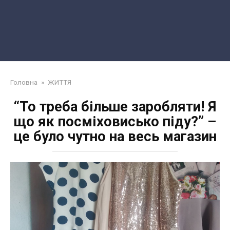
Головна
»
ЖИТТЯ
“То треба більше заробляти! Я
що як посміховисько піду?” –
це було чутно на весь магазин