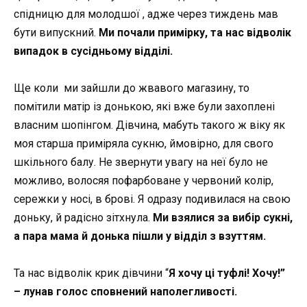
спідницю для молодшої , адже через тиждень мав
бути випускний.
Ми почали примірку, та нас відволік
випадок в сусідньому відділі.
Ще коли ми зайшли до жвавого магазину, то
помітили матір із донькою, які вже були захоплені
власним шопінгом. Дівчина, мабуть такого ж віку як
моя старша приміряла сукню, ймовірно, для свого
шкільного балу. Не звернути увагу на неї було не
можливо, волосяя пофарбоване у червоний колір,
сережки у носі, в брові. Я одразу подивилася на свою
доньку, й радісно зітхнула.
Ми взялися за вибір сукні,
а пара мама й донька пішли у відділ з взуттям.
Та нас відволік крик дівчини “
Я хочу ці туфлі! Хочу!”
– лунав голос сповнений наполегливості.