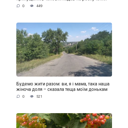
0
449
Будемо жити разом: ви, я і мама, така наша
жіноча доля – сказала теща моїм донькам
0
521