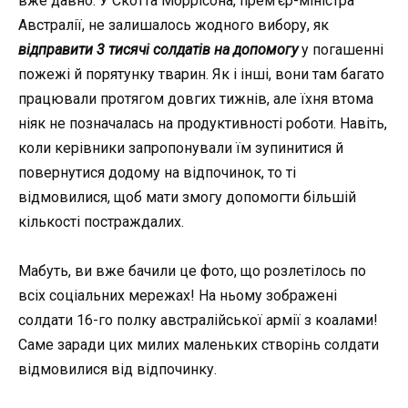
вже давно. У Скотта Моррісона,
прем’єр-міністра
Австралії, не залишалось жодного вибору, як
відправити 3 тисячі солдатів на допомогу
у погашенні
пожежі й порятунку тварин. Як і інші, вони там багато
працювали протягом довгих тижнів, але їхня втома
ніяк не позначалась на продуктивності роботи. Навіть,
коли керівники запропонували їм зупинитися й
повернутися додому на відпочинок, то ті
відмовилися, щоб мати змогу допомогти більшій
кількості постраждалих.
Мабуть, ви вже бачили це фото, що розлетілось по
всіх соціальних мережах! На ньому зображені
солдати 16-го полку австралійської армії з коалами!
Саме заради цих милих маленьких створінь солдати
відмовилися від відпочинку.