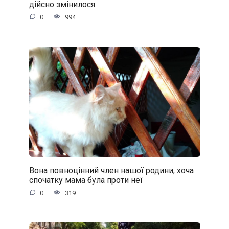
дійсно змінилося.
0
994
Вона повноцінний член нашої родини, хоча
спочатку мама була проти неї
0
319