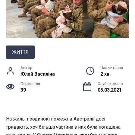
ЖИТТЯ
Автор
Час читання
Юлай Василiна
2 хв.
Перегляди
Опубліковано
39
05.03.2021
На жаль, поодинокі пожежі в Австралії досі
тривають, хоч більша частина з них була погашена