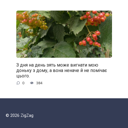
З дня на день зять може вигнати мою
доньку з дому, а вона неначе й не помічає
цього.
0
384
© 2026 ZigZag