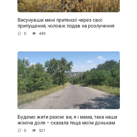
Висунувши мені притензії через свої
припущення, чоловік подав на розлучення
0
449
Будемо жити разом: ви, я і мама, така наша
жіноча доля – сказала теща моїм донькам
0
521