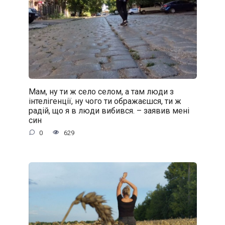
Мам, ну ти ж село селом, а там люди з
інтелігенції, ну чого ти ображаєшся, ти ж
радій, що я в люди вибився. – заявив мені
син
0
629