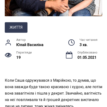
ЖИТТЯ
Автор
Час читання
Юлай Василiна
3 хв.
Перегляди
Опубліковано
19
01.05.2021
Коли Саша одружувався з Марійкою, то думав, що
вона завжди буде такою красивою і худою, але потім
вона завагітніла і пішла у декрет. Звичайно, вагітність
на неї повпливала та й грошей декретних вистачало
лише на дитину, тому жінка змінилась.