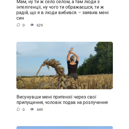
Мам, ну ти ж село селом, а там люди з
інтелігенції, ну чого ти ображаєшся, ти ж
радій, що я в люди вибився. – заявив мені
син
0
629
Висунувши мені притензії через свої
припущення, чоловік подав на розлучення
0
449