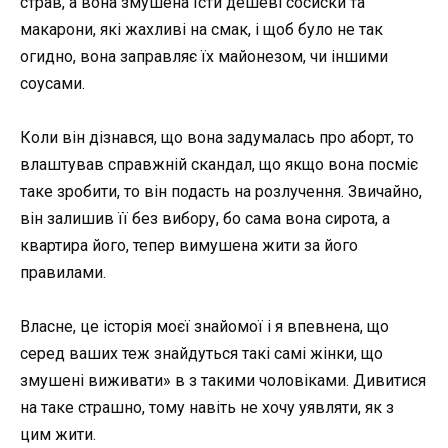
страв, а вона змушена їсти дешеві сосиски та
макарони, які жахливі на смак, і щоб було не так
огидно, вона заправляє їх майонезом, чи іншими
соусами.
Коли він дізнався, що вона задумалась про аборт, то
влаштував справжній скандал, що якщо вона посміє
таке зробити, то він подасть на розлучення. Звичайно,
він залишив її без вибору, бо сама вона сирота, а
квартира його, тепер вимушена жити за його
правилами.
Власне, це історія моєї знайомої і я впевнена, що
серед ваших теж знайдуться такі самі жінки, що
змушені виживати» в з такими чоловіками. Дивитися
на таке страшно, тому навіть не хочу уявляти, як з
цим жити.