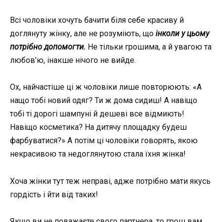
Всі чоловіки хочуть бачити біля себе красиву й
доглянуту жінку, але не розуміють, що
інколи у цьому
потрібно допомогти.
Не тільки грошима, а й увагою та
любов’ю, інакше нічого не вийде.
Ох, найчастіше ці ж чоловіки лише повторюють: «А
нащо тобі новий одяг? Ти ж дома сидиш! А навіщо
тобі ті дорогі шампуні й дешеві все відмиють!
Навіщо косметика? На дитячу площадку будеш
фарбуватися?» А потім ці чоловіки говорять, якою
некрасивою та недоглянутою стала їхня жінка!
Хоча жінки тут теж неправі, адже потрібно мати якусь
гордість і йти від таких!
Якщо ви не поважаєте свого партнера, то
грош
вам