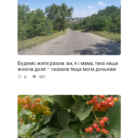
Будемо жити разом: ви, я і мама, така наша
жіноча доля – сказала теща моїм донькам
0
521