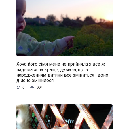
Хоча його сімя мене не прийняла я все ж
надіялася на краще, думала, що з
народженням дитини все зміниться і воно
дійсно змінилося.
0
994