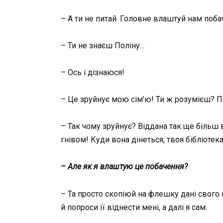
– А ти не питай. Головне влаштуй нам побач
– Ти не знаєш Поліну…
– Ось і дізнаюся!
– Це зруйнує мою сім’ю! Ти ж розумієш? По
– Так чому зруйнує? Віддана так ще більш 
гнівом! Куди вона дінеться, твоя бібліотека
– Але як я влаштую це побачення?
– Та просто скопіюй на флешку дані свого к
й попроси її віднести мені, а далі я сам.