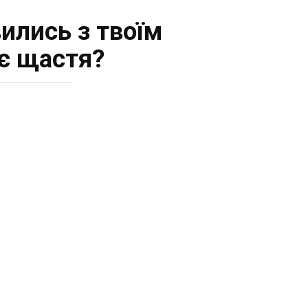
ились з твоїм
оє щастя?