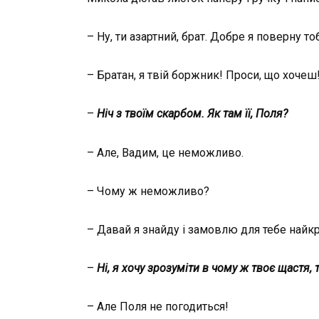
– Ну, ти азартний, брат. Добре я поверну т
– Братан, я твій боржник! Проси, що хочеш
–
Ніч з твоїм скарбом. Я
к там її, Поля?
– Але, Вадим, це неможливо.
– Чому ж неможливо?
– Давай я знайду і замовлю для тебе найкрас
–
Ні, я хочу зрозуміти в чому ж твоє щастя,
– Але Поля не погодиться!