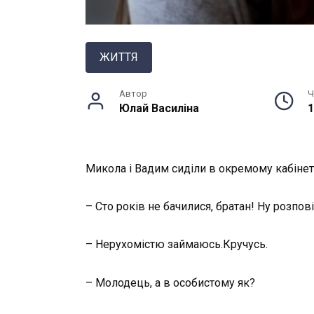
ЖИТТЯ
Автор
Ч
Юлай Василiна
1
Микола і Вадим сиділи в окремому кабінеті
– Сто років не бачилися, братан! Ну розпов
– Нерухомістю займаюсь.Кручусь.
– Молодець, а в особистому як?