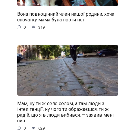
Вона повноцінний член нашої родини, хоча
спочатку мама була проти неї
0
319
Мам, ну ти ж село селом, а там люди з
інтелігенції, ну чого ти ображаєшся, ти ж
радій, що я в люди вибився. – заявив мені
син
0
629