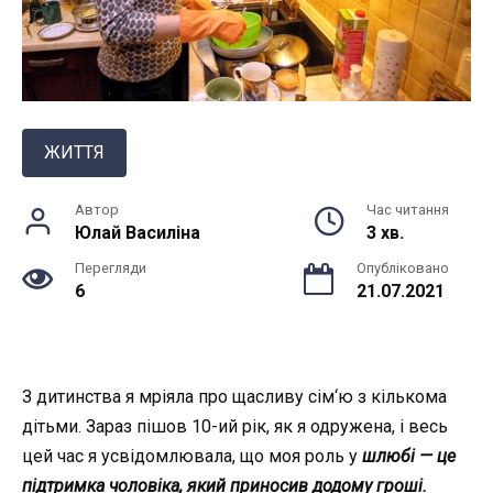
ЖИТТЯ
Автор
Час читання
Юлай Василiна
3 хв.
Перегляди
Опубліковано
6
21.07.2021
З дитинства я мріяла про щасливу сім‘ю з кількома
дітьми. Зараз пішов 10-ий рік, як я одружена, і весь
цей час я усвідомлювала, що моя роль у
шлюбі — це
підтримка чоловіка, який приносив додому гроші.