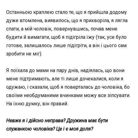
Останньою краплею стало те, що я прийшла додому
дуже втомлена, виявилось, що я прихворіла, я лягла
спати, а мій чоловік, повернувшись, почав мене
будити й вимагати, щоб я підігріла їжу (так, усе було
готове, залишалось лише підігріти, а він і цього сам
зробити не міг).
Я поїхала до мами на пару днів, надіялась, що вони
мене підтримають, але ті лише дочекалися, коли я
одужаю, і сказали, щоб я поверталась до чоловіка, бо
своїми необдуманими вчинками можу все зіпсувати.
На їхню думку, він правий.
Невже я і дійсно неправа? Дружина має бути
служанкою чоловіка? Це і є моя доля?