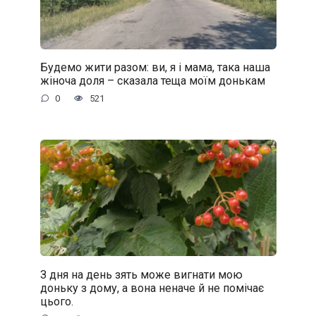
Будемо жити разом: ви, я і мама, така наша
жіноча доля – сказала теща моїм донькам
0
521
З дня на день зять може вигнати мою
доньку з дому, а вона неначе й не помічає
цього.