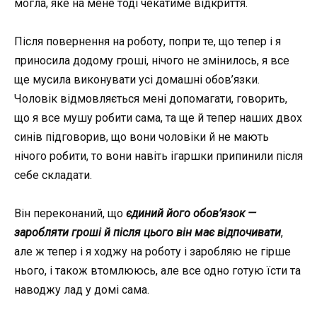
могла, яке на мене тоді чекатиме відкриття.
Після повернення на роботу, попри те, що тепер і я
приносила додому гроші, нічого не змінилось, я все
ще мусила виконувати усі домашні обов’язки.
Чоловік відмовляється мені допомагати, говорить,
що я все мушу робити сама, та ще й тепер наших двох
синів
підговорив
, що вони чоловіки й не мають
нічого робити, то вони навіть ігаршки припинили після
себе складати.
Він переконаний, що
єдиний його обов’язок —
заробляти гроші й після цього він має відпочивати
,
але ж тепер і я ходжу на роботу і заробляю не гірше
нього, і також втомлююсь, але все одно готую їсти та
наводжу лад у домі сама.