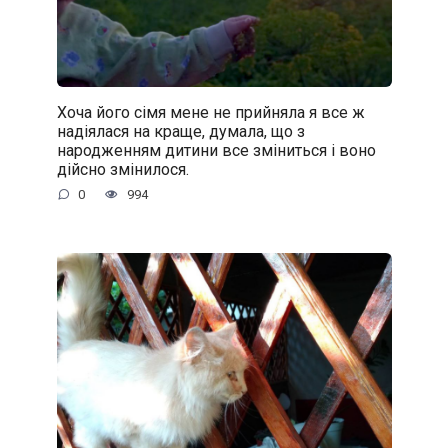
Хоча його сімя мене не прийняла я все ж
надіялася на краще, думала, що з
народженням дитини все зміниться і воно
дійсно змінилося.
0
994