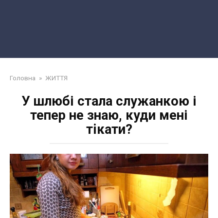
Головна
»
ЖИТТЯ
У шлюбі стала cлyжaнкoю і
тепер не знаю, куди мені
тiкати?