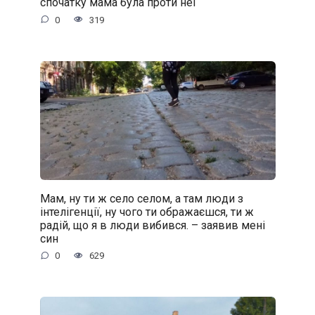
спочатку мама була проти неї
0
319
Мам, ну ти ж село селом, а там люди з
інтелігенції, ну чого ти ображаєшся, ти ж
радій, що я в люди вибився. – заявив мені
син
0
629