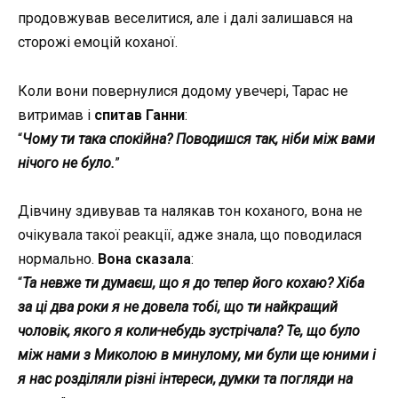
продовжував веселитися, але і далі залишався на
сторожі емоцій коханої.
Коли вони повернулися додому увечері, Тарас не
витримав і
спитав Ганни
:
“
Чому ти така спокійна? Поводишся так, ніби між вами
нічого не було.
”
Дівчину здивував та налякав тон коханого, вона не
очікувала такої реакції, адже знала, що поводилася
нормально.
Вона сказала
:
“
Та невже ти думаєш, що я до тепер його кохаю? Хіба
за ці два роки я не довела тобі, що ти найкращий
чоловік, якого я коли-небудь зустрічала? Те, що було
між нами з Миколою в минулому, ми були ще юними і
я нас розділяли різні інтереси, думки та погляди на