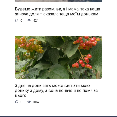
Будемо жити разом: ви, я і мама, така наша
жіноча доля – сказала теща моїм донькам
0
521
З дня на день зять може вигнати мою
доньку з дому, а вона неначе й не помічає
цього.
0
384