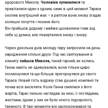
здорового Миколу.
Чоловіки зупинилися
та
привіталися один з одним, саме в цей момент Тараса
охопив внутрішній жах – а раптом вона знову згадає
колишні почуття і покине його.
Він прийшов додому і майже щохвилини гнав від
себе ці думки, але поверталися знову і знову.
Через декілька днів молоду пару запросили на день
народження спільні друзі. Під час святкування в
кімнату
зайшов Микола,
такий гарний, як колись.
Ганна навіть не здивувалася, вона тільки щиро
посміхнулася та ще більше пригорнулася до свого
Тараса. Новий гість відразу став душею компанії та
почав всіх веселити. Коли Ганна сміялася з його
жартів, Тарас пильно наглядав за нею, її поглядами,
жестами, однак у них не було нічого підозрілого,
таємного. В такі моменти він заспокоювався та