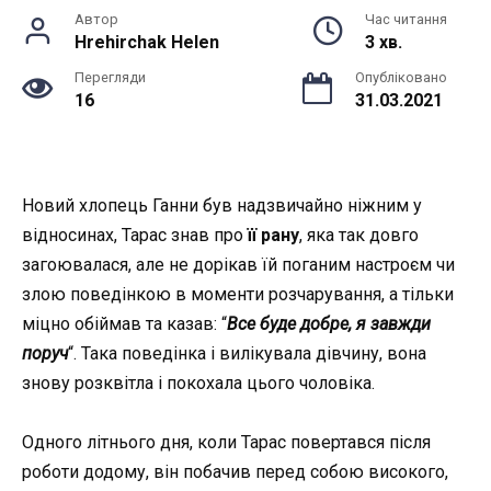
Автор
Час читання
Hrehirchak Helen
3 хв.
Перегляди
Опубліковано
16
31.03.2021
Новий хлопець Ганни був надзвичайно ніжним у
відносинах, Тарас знав про
її рану
, яка так довго
загоювалася, але не дорікав їй поганим настроєм чи
злою поведінкою в моменти розчарування, а тільки
міцно обіймав та казав: “
Все буде добре, я завжди
поруч
“. Така поведінка і вилікувала дівчину, вона
знову розквітла і покохала цього чоловіка.
Одного літнього дня, коли Тарас повертався після
роботи додому, він побачив перед собою високого,