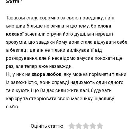
життя.
”
Тарасові стало соромно за свою поведінку, і він
вирішив більше не зачіпати цю тему, бо
слова
коханої
зачепили струни його душі, він нарешті
зрозумів, що завдяки йому вона стала відчувати себе
в безпеці, це він не тільки вилікував її від
розчарування, але й несвідомо змусив покохати ще
раз, але тепер вже назавжди.
Ні, у них не
хвора любов
, яку можна порівняти тільки
із залежністю, вони справді надихають один одного
та лікують і це їм дає сили жити далі, будувати
кар’єру та створювати свою маленьку, щасливу
сім’ю.
Оцініть статтю