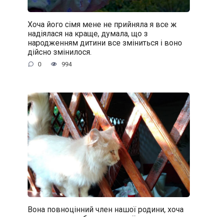
Хоча його сімя мене не прийняла я все ж
надіялася на краще, думала, що з
народженням дитини все зміниться і воно
дійсно змінилося.
0
994
Вона повноцінний член нашої родини, хоча