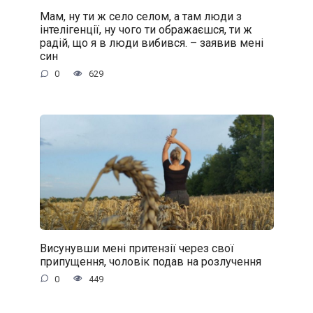
Мам, ну ти ж село селом, а там люди з
інтелігенції, ну чого ти ображаєшся, ти ж
радій, що я в люди вибився. – заявив мені
син
0
629
Висунувши мені притензії через свої
припущення, чоловік подав на розлучення
0
449