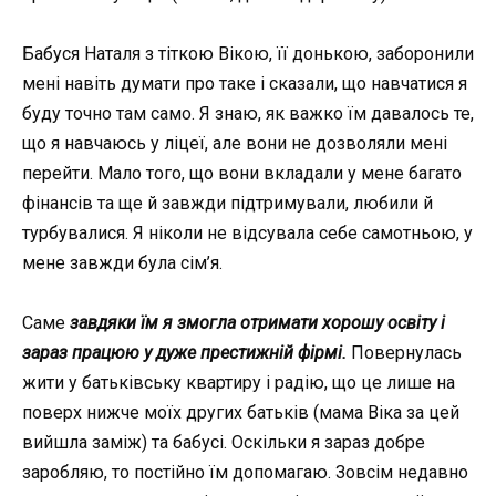
Бабуся Наталя з тіткою Вікою, її донькою, заборонили
мені навіть думати про таке і сказали, що навчатися я
буду точно там само. Я знаю, як важко їм давалось те,
що я навчаюсь у ліцеї, але вони не дозволяли мені
перейти. Мало того, що вони вкладали у мене багато
фінансів та ще й завжди підтримували, любили й
турбувалися. Я ніколи не відсувала себе самотньою, у
мене завжди була сім’я.
Саме
завдяки їм я змогла отримати хорошу освіту і
зараз працюю у дуже престижній фірмі.
Повернулась
жити у батьківську квартиру і радію, що це лише на
поверх нижче моїх других батьків (мама Віка за цей
вийшла заміж) та бабусі. Оскільки я зараз добре
заробляю, то постійно їм допомагаю. Зовсім недавно