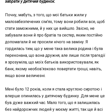
забрати у дитячий будинок.
Почну, мабуть, з того, що мої батьки жили у
малозабезпечених сім’ях, тому вони робили все, щоб
стати заможними, й у них це вийшло. Звісно, не
забували вони й про братів та сестер, яким постійно
допомагали й не просили нічого на заміну. Я
гордилась тим, що у мене така велика родина і була
переконана, що вона дружня, але лише після трагедії
я зрозуміла, що моїх батьків використовували, як
банк, якому необов’язково повертати гроші, навіть,
якщо вони величезні.
Мені було 12 років, коли я стала круглою сиротою і
вперше опинилась у дитячому будинку. Для мене це
був дуже важкий час. Мало того, що я залишилась
без найдорожчих людей у моєму житті, так ще й всі