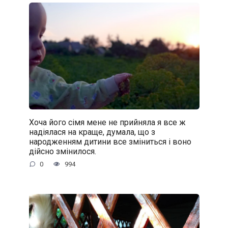
Хоча його сімя мене не прийняла я все ж
надіялася на краще, думала, що з
народженням дитини все зміниться і воно
дійсно змінилося.
0
994