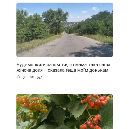
Будемо жити разом: ви, я і мама, така наша
жіноча доля – сказала теща моїм донькам
0
521