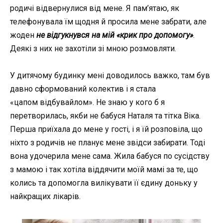
родичі відвернулися від мене. Я пам’ятаю, як
телефонувала їм щодня й просила мене забрати, але
жоден
не відгукнувся на мій «крик про допомогу»
.
Деякі з них не захотіли зі мною розмовляти.
У дитячому будинку мені доводилось важко, там був
давно сформований колектив і я стала
«цапом
відбувайлом
». Не знаю у кого б я
перетворилась, якби не бабуся Наталя та тітка Віка.
Перша приїхала до мене у гості, і я їй розповіла, що
ніхто з родичів не планує мене звідси забирати. Тоді
вона удочерила мене сама. Жила бабуся по сусідству
з мамою і так хотіла віддячити моїй мамі за те, що
колись та допомогла вилікувати її єдину доньку у
найкращих лікарів.