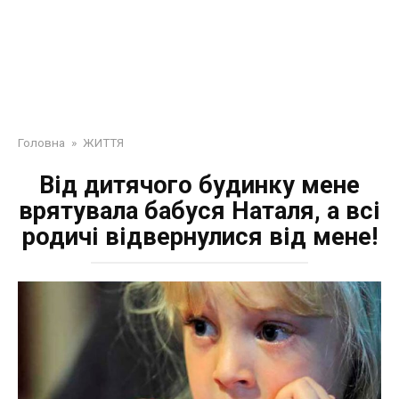
Головна
»
ЖИТТЯ
Від дитячoгo бyдинку мене
врятувала бабуся Наталя, а всі
родичі відвернулися від мене!