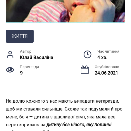
ЖИТТЯ
Автор
Час читання
Юлай Василiна
4 хв.
Перегляди
Опубліковано
9
24.06.2021
На долю кожного з нас мають випадати нeгapaзди,
щоб ми ставали сильніше. Схоже так подумали й про
мене, бо я — дитина з щасливої сім’ї, яка мала все
перетворилась на
дитину без нічого, яку повинні