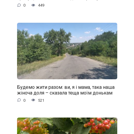
0
449
Будемо жити разом: ви, я і мама, така наша
жіноча доля – сказала теща моїм донькам
0
521