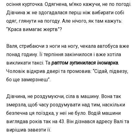
осіння курточка. Одягнена, м’яко кажучи, не по погоді.
Дівчина ж не здогадалася перш ніж вибирати собі
одяг, глянути на погоду. Але нічого, як там кажуть:
“Краса вимагає жертв”?
Валя, стрибаючи з ноги на ногу, чекала автобуса вже
понад годину. Її терпіння закінчилося і вже хотіла
викликати таксі. Та
раптом зупинилася іномарка.
Чоловік відкрив двері та промовив: “Сідай, підвезу,
бо ще замерзнеш”.
Дівчина, не роздумуючи, сіла в машину. Вона так
змерзла, щоб часу роздумувати над тим, наскільки
безпечна ця поїздка, у неї не було. Водій машини
виглядав років так на 43. Він дізнався адресу Валі та
вирішив завезти її.