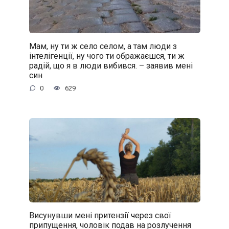
Мам, ну ти ж село селом, а там люди з
інтелігенції, ну чого ти ображаєшся, ти ж
радій, що я в люди вибився. – заявив мені
син
0
629
Висунувши мені притензії через свої
припущення, чоловік подав на розлучення