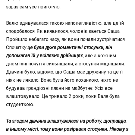
зараз сам усе приготую.
Валю здивувалася такою наполегливістю, але це їй
сподобалося. Як виявилося, чоловік зветься Саша.
Пройшло небагато часу, як вони почали зустрічатися.
Спочатк
у
це були дуже романтичні стосунки, він
допомагав їй у всіляких дрібницях
, але з кожним
днем їхні почуття сильнішали, а стосунки міцнішали.
Дівчині було, відомо, що Саша має дружину та це її
ніяк не лякало. Вона була його коханкою, ніхто не
будував грандіозні плани на майбутнє. Усіх все
влаштовувало. Це тривало 2 роки, поки Валя була
студенткою.
Та згодом дівчина влаштувалася на роботу, щоправда,
в іншому місті, тому вони розірвали стосунки. Нікому з