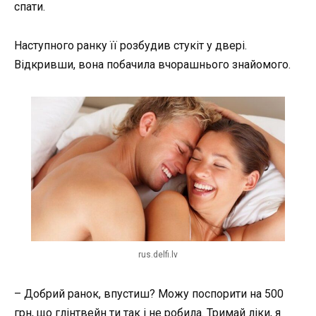
спати.
Наступного ранку її розбудив стукіт у двері.
Відкривши, вона побачила вчорашнього знайомого.
rus.delfi.lv
– Добрий ранок, впустиш? Можу поспорити на 500
грн, що глінтвейн ти так і не робила. Тримай ліки, я