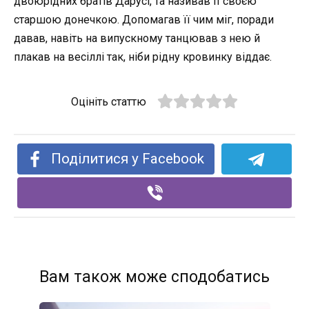
двоюрідних братів Дарусі, та називав її своєю
старшою донечкою. Допомагав її чим міг, поради
давав, навіть на випускному танцював з нею й
плакав на весіллі так, ніби рідну кровинку віддає.
Оцініть статтю
Поділитися у Facebook
Вам також може сподобатись