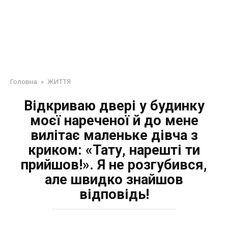
Головна
»
ЖИТТЯ
Відкриваю двері у будинку
моєї нареченої й до мене
вилітає маленьке дівча з
криком: «Тату, нарешті ти
прийшов!». Я не розгубився,
але швидко знайшов
відповідь!