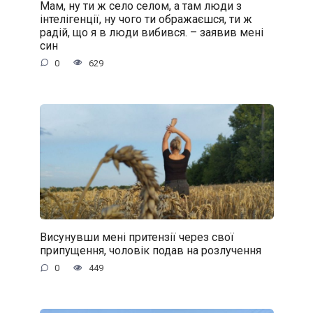
Мам, ну ти ж село селом, а там люди з
інтелігенції, ну чого ти ображаєшся, ти ж
радій, що я в люди вибився. – заявив мені
син
0
629
Висунувши мені притензії через свої
припущення, чоловік подав на розлучення
0
449