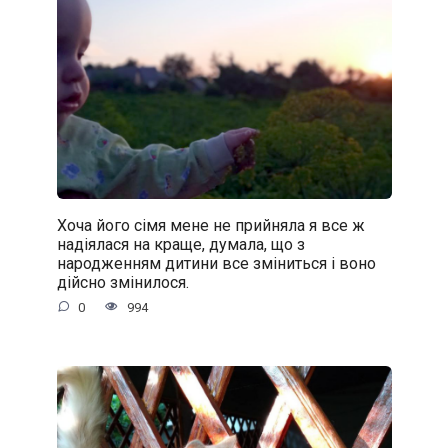
Хоча його сімя мене не прийняла я все ж
надіялася на краще, думала, що з
народженням дитини все зміниться і воно
дійсно змінилося.
0
994