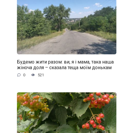
Будемо жити разом: ви, я і мама, така наша
жіноча доля – сказала теща моїм донькам
0
521