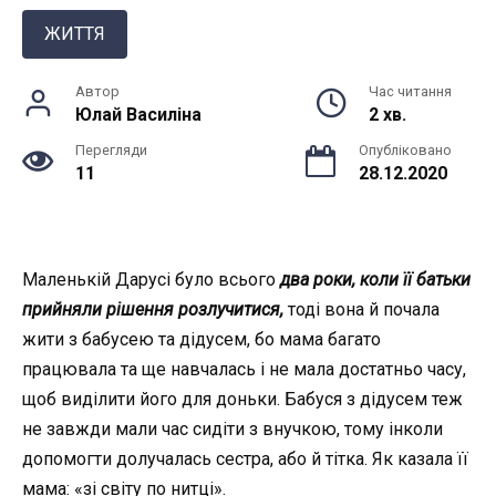
ЖИТТЯ
Автор
Час читання
Юлай Василiна
2 хв.
Перегляди
Опубліковано
11
28.12.2020
Маленькій Дарусі було всього
два роки, коли її батьки
прийняли рішення розлучитися,
тоді вона й почала
жити з бабусею та дідусем, бо мама багато
працювала та ще навчалась і не мала достатньо часу,
щоб виділити його для доньки. Бабуся з дідусем теж
не завжди мали час сидіти з внучкою, тому інколи
допомогти долучалась сестра, або й тітка. Як казала її
мама: «зі світу по нитці».