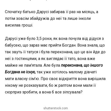
Спочатку батько Дарусі забирав її раз на місяць, а
потім зовсім збайдужів до неї та лише інколи
висилав гроші.
Дарусі уже було 3,5 роки, як вона почула від дідуся з
бабусею, що зараз має прийти Богдан. Вона знала, що
так звуть її татуся і була переконана, що це він йде до
неї з гостинцями, а як виглядає її тато, вона вже
майже не пам’ятала. Але була
переконана, що іншого
Богдана не існує,
так уже хотілось малому дівчаті
мати власну сім’ю. Про своє відкриття вона вирішила
нікому не розказувати, бо ж раптом вони мали її
сюрприз зробити, а вона б все зіпсувала?
shutterstock.com