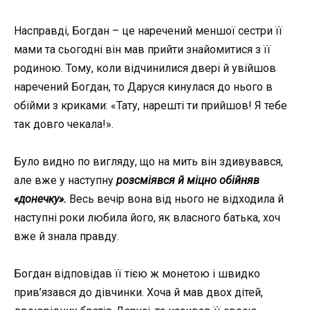
Насправді, Богдан – це наречений меншої сестри її
мами та сьогодні він мав прийти знайомитися з її
родиною. Тому, коли відчинилися двері й увійшов
наречений Богдан, то Даруся кинулася до нього в
обійми з криками: «Тату, нарешті ти прийшов! Я тебе
так довго чекала!».
Було видно по вигляду, що на мить він здивувався,
але вже у наступну
розсміявся й міцно обійняв
«донечку».
Весь вечір вона від нього не відходила й
наступні роки любила його, як власного батька, хоч
вже й знала правду.
Богдан відповідав її тією ж монетою і швидко
прив’язався до дівчинки. Хоча й мав двох дітей,