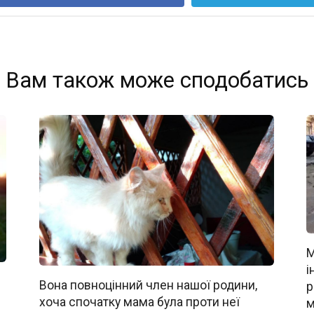
Вам також може сподобатись
М
і
Вона повноцінний член нашої родини,
р
хоча спочатку мама була проти неї
м