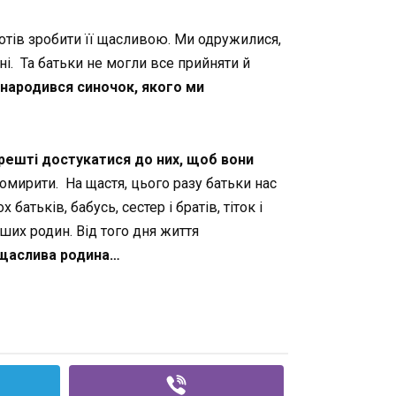
 хотів зробити її щасливою. Ми одружилися,
і. Та батьки не могли все прийняти й
 народився синочок, якого ми
решті достукатися до них, щоб вони
 помирити. На щастя, цього разу батьки нас
атьків, бабусь, сестер і братів, тіток і
аших родин. Від того дня життя
щаслива родина…