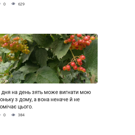
0
629
 дня на день зять може вигнати мою
оньку з дому, а вона неначе й не
омічає цього.
0
384