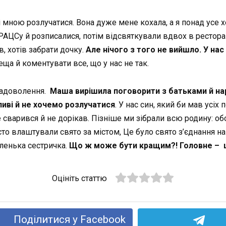
зі мною розлучатися. Вона дуже мене кохала, а я понад усе
АЦСу й розписалися, потім відсвяткували вдвох в ресторан
, хотів забрати дочку.
Але нічого з того не вийшло. У нас
еща й коментувати все, що у нас не так.
езадоволення.
Маша вирішила поговорити з батьками й на
иві й не хочемо розлучатися
. У нас син, який би мав усіх
варився й не дорікав. Пізніше ми зібрали всю родину: обох б
сто влаштували свято за містом, Це було свято з’єднання н
ленька сестричка.
Що ж може бути кращим?! Головне – 
Оцініть статтю
Поділитися у Facebook