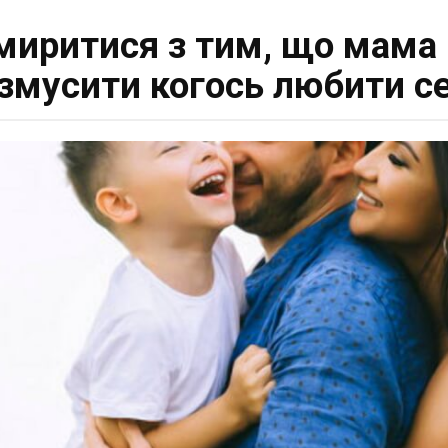
 змиритися з тим, що мама
змусити когось любити се