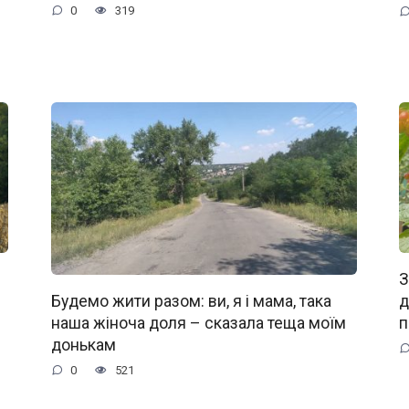
0
319
З
д
Будемо жити разом: ви, я і мама, така
п
наша жіноча доля – сказала теща моїм
донькам
0
521