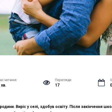
ас читання
Перегляди
О
 хв.
17
0
родини. Виріс у селі, здобув освіту. Після закінчення шк