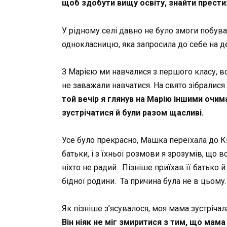
щоб здобути вищу освіту, знайти прести
У рідному селі давно не було змоги побува
однокласницю, яка запросила до себе на де
З Марією ми навчалися з першого класу, вон
не заважали навчатися. На свято зібралися
той вечір я глянув на Марію іншими очима
зустрічатися й були разом щасливі.
Усе було прекрасно, Машка переїхала до К
батьки, і з їхньої розмови я зрозумів, що 
ніхто не радий. Пізніше приїхав її батько 
бідної родини. Та причина була не в цьому
Як пізніше з’ясувалося, моя мама зустрічал
Він ніяк не міг змиритися з тим, що мам