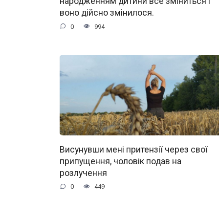
народженням дитини все зміниться і
воно дійсно змінилося.
0
994
Висунувши мені притензії через свої
припущення, чоловік подав на
розлучення
0
449