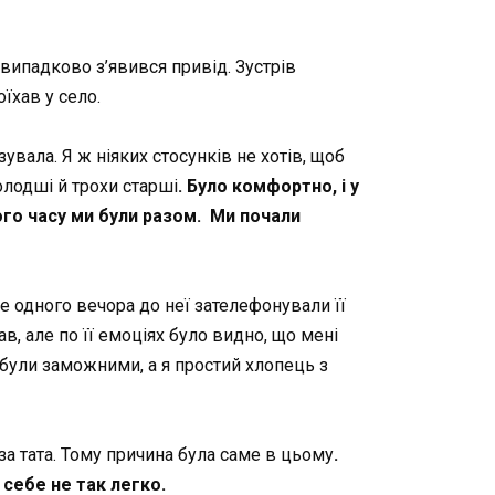
 випадково з’явився привід. Зустрів
їхав у село.
увала. Я ж ніяких стосунків не хотів, щоб
олодші й трохи старші
. Було комфортно, і у
того часу ми були разом. Ми почали
е одного вечора до неї зателефонували її
ав, але по її емоціях було видно, що мені
и були заможними, а я простий хлопець з
 за тата. Тому причина була саме в цьому
.
 себе не так легко.