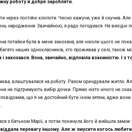
жну роботу й добре заробляти.
ти через постійні клопоти. Чесно кажучи, уже й скучив. Але
нь народження. Звичайною, я радо погодився. На вихідні по
а потайки була в мене закохана, але ніколи цього не показ
 багато наших однокласників, хто проживав у селі, також м
 і закохався. Вона, звичайно, відповіла взаємністю. І з 
иєва, влаштувалася на роботу. Разом орендували житло. Ал
вони не підтримують вибір дочки. Прямо ніхто нічого не сказ
й повідомив, що я не достойний бути їхнім зятем, адже вон
…
ася з батьком Марії, а потім покинула його й вийшла заміж
а віддала перевагу іншому. Але ж змусити когось любити