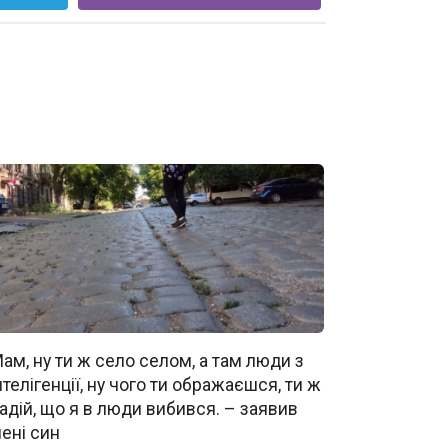
ам, ну ти ж село селом, а там люди з
нтелігенції, ну чого ти ображаєшся, ти ж
адій, що я в люди вибився. – заявив
ені син