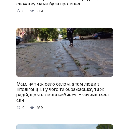
спочатку мама була проти неї
0
319
Мам, ну ти ж село селом, а там люди з
інтелігенції, ну чого ти ображаєшся, ти ж
радій, що я в люди вибився. – заявив мені
син
0
629