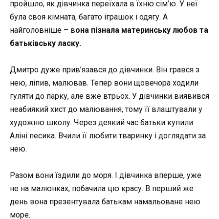
пройшло, як дівчинка переїхала в їхню сім’ю. У неї
була своя кімната, багато іграшок і одягу. А
найголовніше – в
она пізнала материнську любов та
батьківську ласку.
Дмитро дуже прив’язався до дівчинки. Він грався з
нею, ліпив, малював. Тепер вони щовечора ходили
гуляти до парку, але вже втрьох. У дівчинки виявився
неабиякий хист до малювання, тому її влаштували у
художню школу. Через деякий час батьки купили
Аліні песика. Вчили її любити тваринку і доглядати за
нею.
Разом вони їздили до моря. І дівчинка вперше, уже
не на малюнках, побачила цю красу. В перший же
день вона презентувала батькам намальоване нею
море.