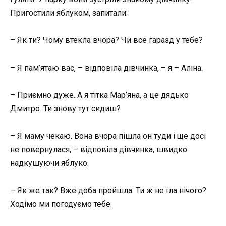
Пригостили яблуком, запитали:
– Як ти? Чому втекла вчора? Чи все гаразд у тебе?
– Я пам’ятаю вас, – відповіла дівчинка, – я – Аліна.
– Приємно дуже. А я тітка Мар’яна, а це дядько
Дмитро. Ти знову тут сидиш?
– Я маму чекаю. Вона вчора пішла он туди і ще досі
не повернулася, – відповіла дівчинка, швидко
надкушуючи яблуко.
– Як же так? Вже доба пройшла. Ти ж не їла нічого?
Ходімо ми погодуємо тебе.