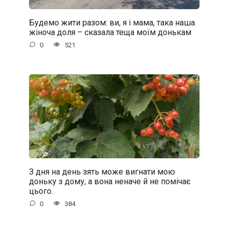
Будемо жити разом: ви, я і мама, така наша
жіноча доля – сказала теща моїм донькам
0
521
З дня на день зять може вигнати мою
доньку з дому, а вона неначе й не помічає
цього.
0
384