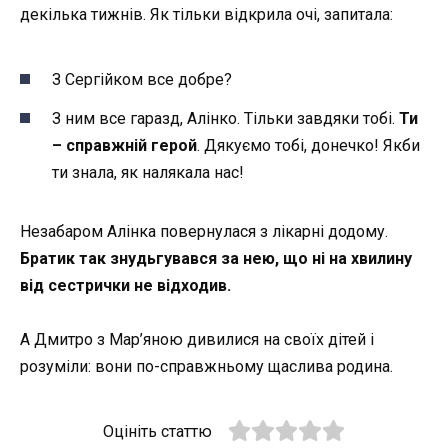
декілька тижнів. Як тільки відкрила очі, запитала:
З Сергійком все добре?
З ним все гаразд, Алінко. Тільки завдяки тобі.
Ти
– справжній герой
. Дякуємо тобі, донечко! Якби
ти знала, як налякала нас!
Незабаром Алінка повернулася з лікарні додому.
Братик так знудьгувався за нею, що ні на хвилину
від сестрички не відходив.
А Дмитро з Мар’яною дивилися на своїх дітей і
розуміли: вони по-справжньому щаслива родина.
Оцініть статтю