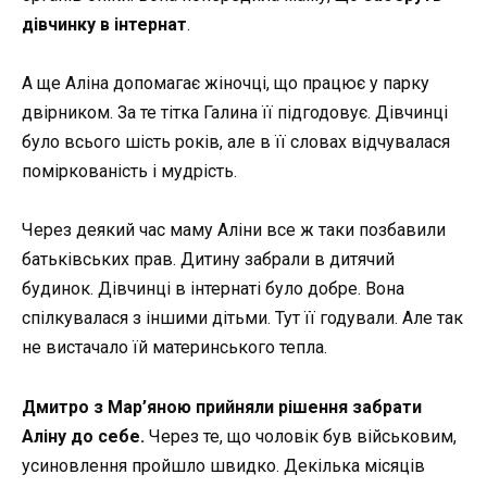
дівчинку в інтернат
.
А ще Аліна допомагає жіночці, що працює у парку
двірником. За те тітка Галина її підгодовує. Дівчинці
було всього шість років, але в її словах відчувалася
поміркованість і мудрість.
Через деякий час маму Аліни все ж таки позбавили
батьківських прав. Дитину забрали в дитячий
будинок. Дівчинці в інтернаті було добре. Вона
спілкувалася з іншими дітьми. Тут її годували. Але так
не вистачало їй материнського тепла.
Дмитро з Мар’яною прийняли рішення забрати
Аліну до себе.
Через те, що чоловік був військовим,
усиновлення пройшло швидко. Декілька місяців