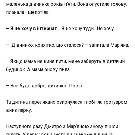
маленька дівчинка років п’яти. Вона опустила голову,
плакала і шепотіла:
– Я не хочу в інтернат
… Я не хочу туди.. Не хочу…
– Дівчинко, крихітко, що сталося? – запитала Мар’яна.
– Якщо мама не кине пити, мене заберуть в дитячий
будинок. А мама знову пила.
– Все буде добре, дитинко! Повір!
Та дитина перелякано озирнулася і побігла тротуаром
вниз парку.
Наступного разу Дмитро з Мар’яною знову пішли
гуляти. У парку вони зустріли знайому дівчинку.