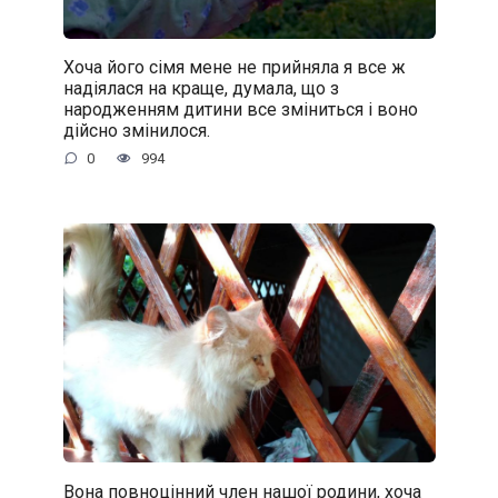
Хоча його сімя мене не прийняла я все ж
надіялася на краще, думала, що з
народженням дитини все зміниться і воно
дійсно змінилося.
0
994
Вона повноцінний член нашої родини, хоча