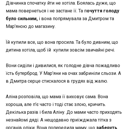
Дівчинка спочатку йти не хотіла. Боялась дуже, що
мама повернеться і не застане її. Та п
очуття голоду
було сильним,
і вона попрямувала за Дмитром та
Мар’яною до магазину.
Їй купили все, що вона просила. Та було дивним, що
дитина хотіла, щоб їй купили зовсім звичайні речі.
Вони сиділи і дивилися, як голодне дівча пожадливо
їсть бутерброд. У Мар’яни на очах забриніли сльози. А
в Дмитра серце стискалося в грудях від жалю.
Аліна розповіла, що мама її виховує сама. Вона
хороша, але п’є часто і тоді стає злою, кричить.
Декілька разів і била Аліну. До мами часто приходять
незнайомі дяді. А нещодавно приїжджала тітка з
органів опіки. Вона попередила маму, що
заберуть