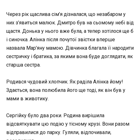
Через рік щаслива сім’я дізналася, що незабаром у
них з’явиться малюк. Дмитро був на сьомому небі від
щастя. Донька у нього вже була, а тепер хотілося ще б
і синочка. Алінка після почутої звістки вперше
назвала Мар’яну мамою. Дівчинка благала її народити
сестричку і братика, за якими вона буде доглядати, як
старша сестра.
Родився чудовий хлопчик. Як раділа Алінка йому!
Здається, вона полюбила його ще тоді, як він був у
мами в животику.
Сергійку було два роки. Родина вирішила
відсвяткувати цю подію у тісному крузі. Вони разом
відправилися до парку. Гуляли, відпочивали,