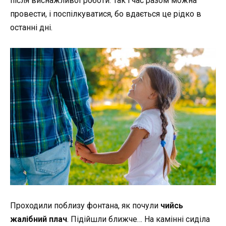
після виснажливої роботи. Так і час разом можна
провести, і поспілкуватися, бо вдається це рідко в
останні дні.
Проходили поблизу фонтана, як почули
чийсь
жалібний плач
. Підійшли ближче… На камінні сиділа