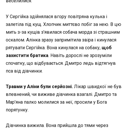
веселилися.
У Сергійка здійнялася вгору повітряна кулька і
залетіла під кущ. Хлопчик миттєво побіг за нею. В цю
мить з-за кущів з’явилася собача морда зі страшним
оскалом. Алінка зразу запримітила звіра і кинулася
рятувати Сергійка. Вона кинулася на собаку,
щоб
захистити братика
. Навіть дорослі не зрозуміли
спочатку, що відбувається. Дмитро ледь відтягнув
пса від дівчинки.
Травми у Аліни були серйозні.
Лікар швидкої не був
впевнений, чи виживе дівчинка взагалі. Дмитро та
Мар’яна палко молилися за неї, просили у Бога
порятунку.
Дівчинка вижила. Вона прийшла до тями через