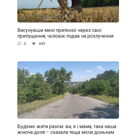
Висунувши мені притензії через свої
припущення, чоловік подав на розлучення
0
449
Будемо жити разом: ви, я і мама, така наша
жіноча доля – сказала теща моїм донькам