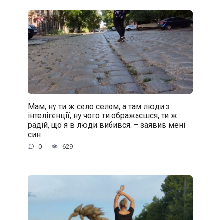
Мам, ну ти ж село селом, а там люди з
інтелігенції, ну чого ти ображаєшся, ти ж
радій, що я в люди вибився. – заявив мені
син
0
629