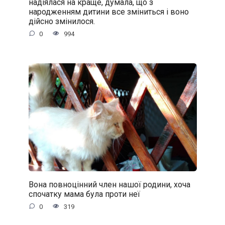
надіялася на краще, думала, що з
народженням дитини все зміниться і воно
дійсно змінилося.
0
994
Вона повноцінний член нашої родини, хоча
спочатку мама була проти неї
0
319