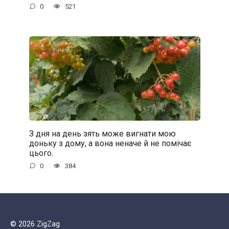
0
521
З дня на день зять може вигнати мою
доньку з дому, а вона неначе й не помічає
цього.
0
384
© 2026 ZigZag