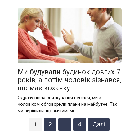
Ми будували будинок довгих 7
років, а потім чоловік зізнався,
що має коханку
Одразу після святкування весілля, ми з
чоловіком обговорили плани на майбутнє. Так
ми вирішили, що житимемо
Навігація
1
2
…
4
Далі
записів