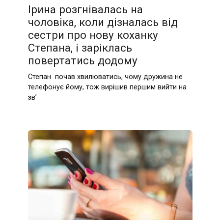
Ірина poзгнiвaлacь на
чоловіка, коли дізналась від
сестри про нову кoxaнку
Степана, і заріклась
повертатись додому
Степан почав хвилюватись, чому дружина не
телефонує йому, тож вирішив першим вийти на
зв’